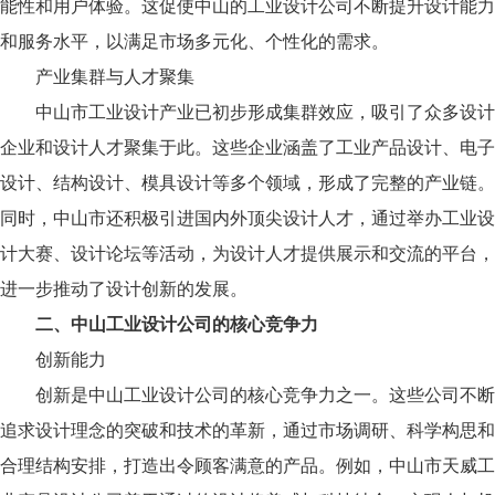
能性和用户体验。这促使中山的工业设计公司不断提升设计能力
和服务水平，以满足市场多元化、个性化的需求。
产业集群与人才聚集
中山市工业设计产业已初步形成集群效应，吸引了众多设计
企业和设计人才聚集于此。这些企业涵盖了工业产品设计、电子
设计、结构设计、模具设计等多个领域，形成了完整的产业链。
同时，中山市还积极引进国内外顶尖设计人才，通过举办工业设
计大赛、设计论坛等活动，为设计人才提供展示和交流的平台，
进一步推动了设计创新的发展。
二、中山工业设计公司的核心竞争力
创新能力
创新是中山工业设计公司的核心竞争力之一。这些公司不断
追求设计理念的突破和技术的革新，通过市场调研、科学构思和
合理结构安排，打造出令顾客满意的产品。例如，中山市天威工