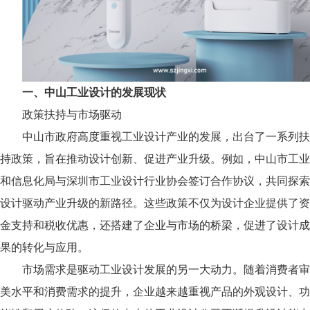
一、中山工业设计的发展现状
政策扶持与市场驱动
中山市政府高度重视工业设计产业的发展，出台了一系列扶
持政策，旨在推动设计创新、促进产业升级。例如，中山市工业
和信息化局与深圳市工业设计行业协会签订合作协议，共同探索
设计驱动产业升级的新路径。这些政策不仅为设计企业提供了资
金支持和税收优惠，还搭建了企业与市场的桥梁，促进了设计成
果的转化与应用。
市场需求是驱动工业设计发展的另一大动力。随着消费者审
美水平和消费需求的提升，企业越来越重视产品的外观设计、功