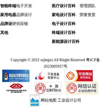
智能终端
电子开发
医疗设计百科
管理团队
家用电器
品牌设计
家电设计百科
荣誉资质
品牌设计
供应链
电子设计百科
其他
终端设计百科
新能源设计百科
Copyright © 2022 szjingxi.All Rirght Reserved
粤ICP备
2023005957号
网站地图
工业设计公司