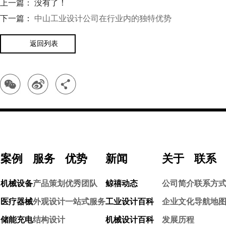
上一篇： 没有了！
下一篇：
中山工业设计公司在行业内的独特优势
返回列表
案例
服务
优势
新闻
关于
联系
机械设备
产品策划
优秀团队
鲸禧动态
公司简介
联系方
医疗器械
外观设计
一站式服务
工业设计百科
企业文化
导航地
储能充电
结构设计
机械设计百科
发展历程