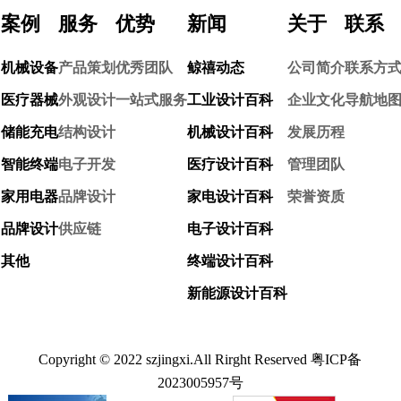
案例
服务
优势
新闻
关于
联系
机械设备
产品策划
优秀团队
鲸禧动态
公司简介
联系方
医疗器械
外观设计
一站式服务
工业设计百科
企业文化
导航地
储能充电
结构设计
机械设计百科
发展历程
智能终端
电子开发
医疗设计百科
管理团队
家用电器
品牌设计
家电设计百科
荣誉资质
品牌设计
供应链
电子设计百科
其他
终端设计百科
新能源设计百科
Copyright © 2022 szjingxi.All Rirght Reserved
粤ICP备
2023005957号