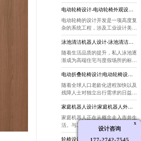
电动轮椅设计-电动轮椅外观设计-电动轮椅结构设计-电动轮椅电子开发-电动轮椅样机制作
​电动轮椅的设计开发是一项高度复
杂的系统工程，涉及工业设计美
学、机械结构力学、电子信息技术
泳池清洁机器人设计-泳池清洁机器人外观设计-泳池清洁机器人结构设计
与人机工程学等多个专业领域的深
度融合。随着人口老龄化进程的加
​随着生活品质的提升，私人泳池逐
快以及社会对残障人士出行品质关
渐成为高端住宅与度假场所的标配
注度的持续提升，电动轮椅已从单
设施。然而，传统的人工清洁方式
纯的代步工具演变为融合智能科技
电动折叠轮椅设计|电动轮椅设计|折叠轮椅设计|轮椅外观造型设计
不仅耗时费力，且难以保证清洁效
与人文关怀的个人移动终端。下面
果的均匀性与持续性。在此背景
随着全球人口老龄化进程加快以及
小编将从外观设计、结构设计、电
下，泳池清洁机器人的设计与开发
残障人士对独立出行需求的日益增
子开发及样机制作四个方面来详细
应运而生，成为现代泳池维护的重
长，电动折叠轮椅正从单纯的医疗
介绍设计开发的要点。...
要解决方案。下面就由小编来给大
家庭机器人设计|家庭机器人外观设计|家庭机器人外形设计|机器人工业设计公司
辅助工具，演变为融合工业设计、
家详细讲解一下。...
人机工程与智能科技的综合性出行
​家庭机器人正在从概念走入市井生
解决方案。本文将从电动折叠轮椅
x
活。与工厂、仓储等工业场景不
设计咨询
设计、电动轮椅设计、折叠轮椅设
同，家庭是一个承载情绪与亲密关
计、轮椅外观造型设计四个维度，
轮椅设计|智能轮椅设计|电动轮椅设计|轮式爬楼梯轮椅设计|轮椅设计公司
177-2742-7545
系的私密空间，机器人一旦跨进门