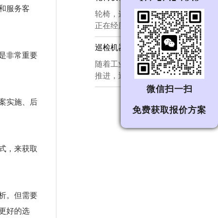
探讨这一领域的设计理念与创新方
和服务客
槛，首先面对的不是功能考核，而
​轮椅，这一看似简单的辅助器具，
向。...
是家庭成员本能的视觉与心理审
正在经历一场深刻的技术革命。从
视。因此，家庭机器人的外观设
最初的手动轮椅，到今天的智能轮
计、外形设计与工业设计，远不
巡检机器人设计|巡检机器人外观设计|巡检机器人结构设计|机器人设计公司
椅、电动轮椅乃至轮式爬楼梯轮
是非常重要
止"把外壳画好看"这样简单，而是
椅，其设计理念已从单纯的“代步
​随着工业自动化与智能制造的深入
一项需要兼顾亲和力、安全感、交
工具”转向“人机协同的移动解决方
推进，巡检机器人正逐步成为电
互性与量产可行性的系统工程。...
案”。这一演变不仅体现了工程技
力、化工、矿山、数据中心等众多
微信扫一扫
术的进步，更折射出社会对残障人
行业不可或缺的基础设施。一台优
案实施、后
士尊严与独立生活的深切关注。...
免费获取报价方案
秀的巡检机器人，绝非功能的简单
堆砌，而是外观设计、结构设计与
系统集成深度融合的一款智能终端
产品。...
式，来获取
析。但需要
更好的选