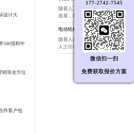
177-2742-7545
士尊严与独立生活的深切关注。...
秀的巡检机器人，绝非功能的简单
​随着人工智能与机器人技术的快速
堆砌，而是外观设计、结构设计与
际设计大
发展，机器人已从单纯的工业生产
系统集成深度融合的一款智能终端
工具逐步走向家庭服务、医疗护
产品。...
电动轮椅设计|电动轮椅外观设计|电动轮椅结构设计|电动轮椅设计方案
理、商业导览等多元场景。在这一
进程中，机器人外观设计的重要性
​随着人口老龄化进程加快以及残障
500强和中
日益凸显——它不仅是产品功能的
人士出行需求的提升，电动轮椅已
视觉呈现，更是连接人与机器、建
从单纯的代步工具演变为兼具医疗
微信扫一扫
立信任与情感共鸣的关键桥梁。...
辅助、生活品质提升与个性化表达
的智能移动设备。其设计涉及工业
免费获取报价方案
及营销等全方位
设计、人机工程学、材料科学及电
子控制等多个领域，核心在于平衡
安全性、舒适性、操作便捷性与视
觉美感。...
合作客户包