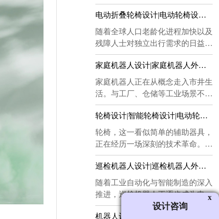
电动折叠轮椅设计|电动轮椅设计|折叠轮椅设计|轮椅外观造型设计
随着全球人口老龄化进程加快以及
残障人士对独立出行需求的日益增
长，电动折叠轮椅正从单纯的医疗
家庭机器人设计|家庭机器人外观设计|家庭机器人外形设计|机器人工业设计公司
辅助工具，演变为融合工业设计、
人机工程与智能科技的综合性出行
​家庭机器人正在从概念走入市井生
解决方案。本文将从电动折叠轮椅
活。与工厂、仓储等工业场景不
设计、电动轮椅设计、折叠轮椅设
同，家庭是一个承载情绪与亲密关
计、轮椅外观造型设计四个维度，
轮椅设计|智能轮椅设计|电动轮椅设计|轮式爬楼梯轮椅设计|轮椅设计公司
系的私密空间，机器人一旦跨进门
探讨这一领域的设计理念与创新方
槛，首先面对的不是功能考核，而
​轮椅，这一看似简单的辅助器具，
向。...
是家庭成员本能的视觉与心理审
正在经历一场深刻的技术革命。从
视。因此，家庭机器人的外观设
最初的手动轮椅，到今天的智能轮
计、外形设计与工业设计，远不
巡检机器人设计|巡检机器人外观设计|巡检机器人结构设计|机器人设计公司
椅、电动轮椅乃至轮式爬楼梯轮
止"把外壳画好看"这样简单，而是
椅，其设计理念已从单纯的“代步
​随着工业自动化与智能制造的深入
一项需要兼顾亲和力、安全感、交
工具”转向“人机协同的移动解决方
推进，巡检机器人正逐步成为电
x
互性与量产可行性的系统工程。...
案”。这一演变不仅体现了工程技
设计咨询
力、化工、矿山、数据中心等众多
术的进步，更折射出社会对残障人
机器人设计-机器人外观设计-机器人外形设计-机器人设计公司
行业不可或缺的基础设施。一台优