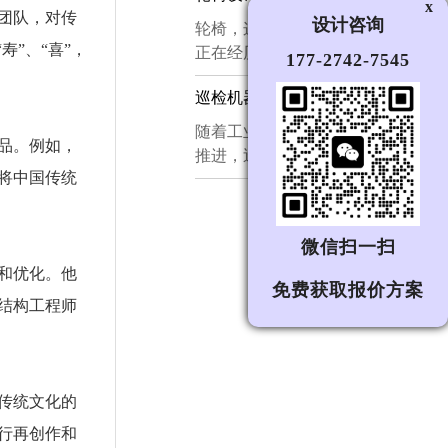
x
探讨这一领域的设计理念与创新方
团队，对传
槛，首先面对的不是功能考核，而
设计咨询
​轮椅，这一看似简单的辅助器具，
向。...
是家庭成员本能的视觉与心理审
”、“喜”，
正在经历一场深刻的技术革命。从
177-2742-7545
视。因此，家庭机器人的外观设
最初的手动轮椅，到今天的智能轮
计、外形设计与工业设计，远不
巡检机器人设计|巡检机器人外观设计|巡检机器人结构设计|机器人设计公司
椅、电动轮椅乃至轮式爬楼梯轮
止"把外壳画好看"这样简单，而是
椅，其设计理念已从单纯的“代步
​随着工业自动化与智能制造的深入
一项需要兼顾亲和力、安全感、交
品。例如，
工具”转向“人机协同的移动解决方
推进，巡检机器人正逐步成为电
互性与量产可行性的系统工程。...
案”。这一演变不仅体现了工程技
将中国传统
力、化工、矿山、数据中心等众多
术的进步，更折射出社会对残障人
行业不可或缺的基础设施。一台优
士尊严与独立生活的深切关注。...
秀的巡检机器人，绝非功能的简单
微信扫一扫
堆砌，而是外观设计、结构设计与
和优化。他
系统集成深度融合的一款智能终端
免费获取报价方案
产品。...
结构工程师
传统文化的
行再创作和