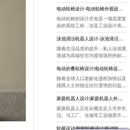
电动轮椅设计-电动轮椅外观设计-电动轮椅结构设计-电动轮椅电子开发-电动轮椅样机制作
​电动轮椅的设计开发是一项高度复
杂的系统工程，涉及工业设计美
学、机械结构力学、电子信息技术
泳池清洁机器人设计-泳池清洁机器人外观设计-泳池清洁机器人结构设计
与人机工程学等多个专业领域的深
度融合。随着人口老龄化进程的加
​随着生活品质的提升，私人泳池逐
快以及社会对残障人士出行品质关
渐成为高端住宅与度假场所的标配
注度的持续提升，电动轮椅已从单
设施。然而，传统的人工清洁方式
纯的代步工具演变为融合智能科技
电动折叠轮椅设计|电动轮椅设计|折叠轮椅设计|轮椅外观造型设计
不仅耗时费力，且难以保证清洁效
与人文关怀的个人移动终端。下面
果的均匀性与持续性。在此背景
随着全球人口老龄化进程加快以及
小编将从外观设计、结构设计、电
下，泳池清洁机器人的设计与开发
残障人士对独立出行需求的日益增
子开发及样机制作四个方面来详细
应运而生，成为现代泳池维护的重
长，电动折叠轮椅正从单纯的医疗
介绍设计开发的要点。...
要解决方案。下面就由小编来给大
家庭机器人设计|家庭机器人外观设计|家庭机器人外形设计|机器人工业设计公司
辅助工具，演变为融合工业设计、
家详细讲解一下。...
人机工程与智能科技的综合性出行
​家庭机器人正在从概念走入市井生
解决方案。本文将从电动折叠轮椅
活。与工厂、仓储等工业场景不
设计、电动轮椅设计、折叠轮椅设
同，家庭是一个承载情绪与亲密关
计、轮椅外观造型设计四个维度，
轮椅设计|智能轮椅设计|电动轮椅设计|轮式爬楼梯轮椅设计|轮椅设计公司
系的私密空间，机器人一旦跨进门